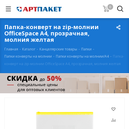
0
Папка-конверт на zip-молнии
OfficeSpace А4, прозрачная,
молния желтая
Главная
-
Каталог
-
Канцелярские товары
-
Папки
-
Папки конверты на молнии
-
Папки конверты на молнии/А4
-
Папка-
конверт на zip-молнии OfficeSpace А4, прозрачная, молния желтая