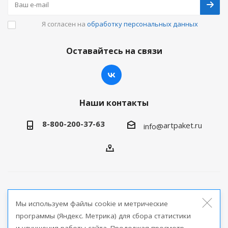
Я согласен на
обработку персональных данных
Оставайтесь на связи
Наши контакты
8-800-200-37-63
artpaket.ru
info@
2026 © Артпакет — интернет-магазин упаковочной
Мы используем файлы cookie и метрические
продукции
программы (Яндекс. Метрика) для сбора статистики