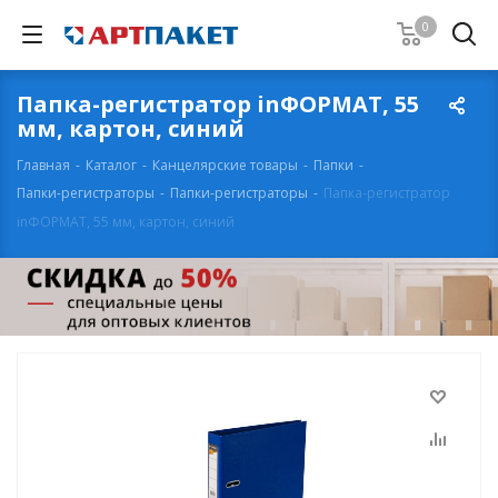
0
Папка-регистратор inФОРМАТ, 55
мм, картон, синий
Главная
-
Каталог
-
Канцелярские товары
-
Папки
-
Папки-регистраторы
-
Папки-регистраторы
-
Папка-регистратор
inФОРМАТ, 55 мм, картон, синий