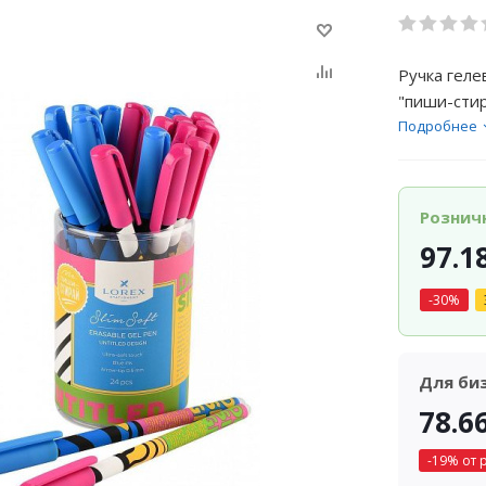
Ручка геле
"пиши-сти
Подробнее
Рознич
97.1
-
30
%
Для би
78.6
-
19
% от 