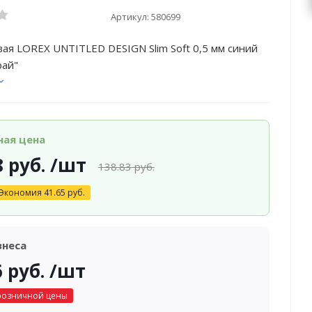
Артикул:
580699
вая LOREX UNTITLED DESIGN Slim Soft 0,5 мм синий
рай"
ная цена
8
руб.
/шт
138.83
руб.
Экономия
41.65
руб.
знеса
6
руб.
/шт
розничной цены