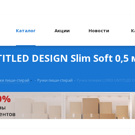
Каталог
Акции
Новости
К
ITLED DESIGN Slim Soft 0,
чки пиши-стирай
-
Ручки пиши-стирай
-
Ручка гелевая LOREX UNTITLED D