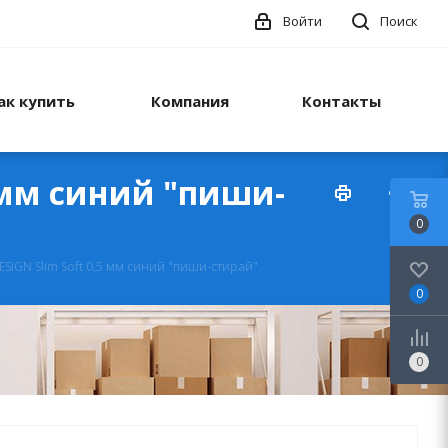
Войти
Поиск
ак купить
Компания
Контакты
5 мм синий "пиши-
0
ESIGN Slim Soft 0,5 мм синий "пиши-стирай"
0
0