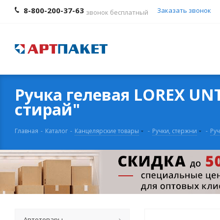
8-800-200-37-63
Заказать звонок
звонок бесплатный
Ручка гелевая LOREX UNT
стирай"
Главная
-
Каталог
-
Канцелярские товары
-
Ручки, стержни
-
Ру
Автотовары