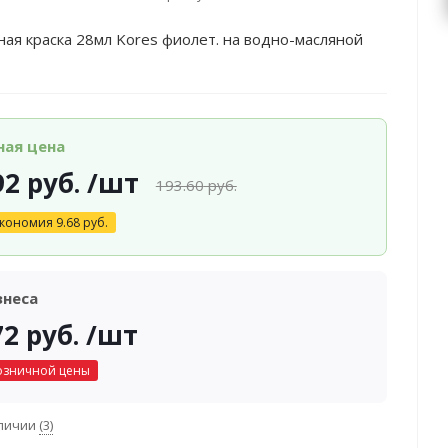
я краска 28мл Kores фиолет. на водно-масляной
ная цена
92
руб.
/шт
193.60
руб.
кономия
9.68
руб.
знеса
72
руб.
/шт
озничной цены
аличии
(3)