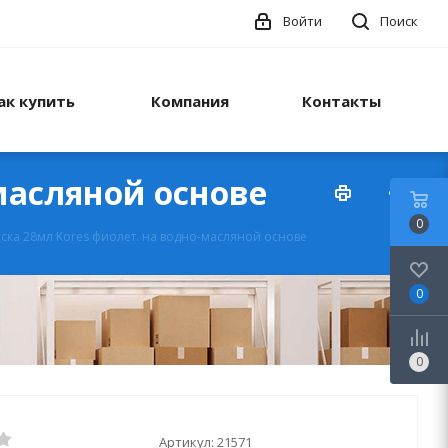
Войти
Поиск
ак купить
Компания
Контакты
масляной основе
0
ка 28мл Kores фиолет. на водно-масляной основе
0
0
Артикул:
21571