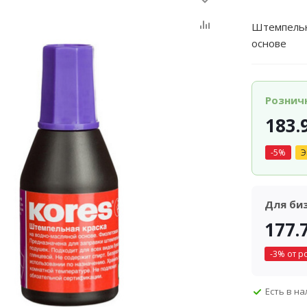
Штемпельна
основе
Рознич
183.
-
5
%
Э
Для би
177.
-
3
% от р
Есть в н