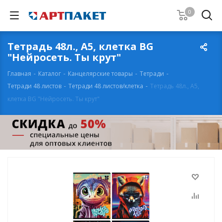
0
Тетрадь 48л., А5, клетка BG
"Нейросеть. Ты крут"
Главная
-
Каталог
-
Канцелярские товары
-
Тетради
-
Тетради 48 листов
-
Тетради 48 листов/клетка
-
Тетрадь 48л., А5,
клетка BG "Нейросеть. Ты крут"