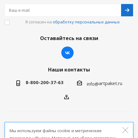
Я согласен на
обработку персональных данных
Оставайтесь на связи
Наши контакты
8-800-200-37-63
artpaket.ru
info@
2026 © Артпакет — интернет-магазин упаковочной
Мы используем файлы cookie и метрические
продукции