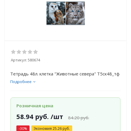
Артикул:
580674
Тетрадь 48л. клетка "Животные севера" Т5ск48_тф
Подробнее
Розничная цена
58.94
руб.
/шт
84.20
руб.
-
30
%
Экономия
25.26
руб.