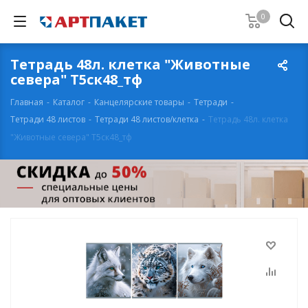
0
Тетрадь 48л. клетка "Животные
севера" Т5ск48_тф
Главная
-
Каталог
-
Канцелярские товары
-
Тетради
-
Тетради 48 листов
-
Тетради 48 листов/клетка
-
Тетрадь 48л. клетка
"Животные севера" Т5ск48_тф