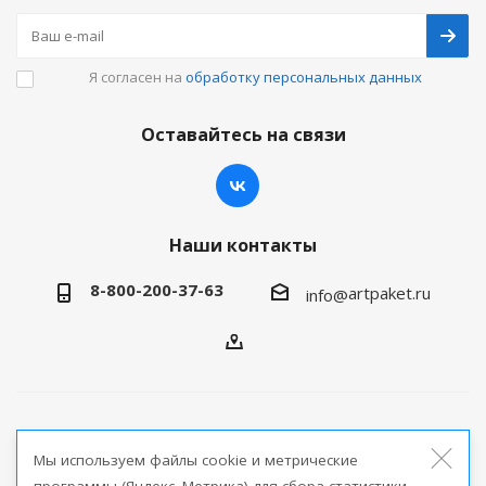
Я согласен на
обработку персональных данных
Оставайтесь на связи
Наши контакты
8-800-200-37-63
artpaket.ru
info@
2026 © Артпакет — интернет-магазин упаковочной
Мы используем файлы cookie и метрические
продукции