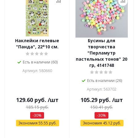
Наклейки гелевые
Бусины для
"Панда", 22*10 см.
творчества
"Перламутр
пастельных тонов" 20
Есть в наличии (60)
гр, 4141748
Артикул: 580660
Есть в наличии (26)
Артикул: 563702
129.60
руб.
/шт
105.29
руб.
/шт
185.15
руб.
150.41
руб.
-
30
%
-
30
%
Экономия
55.55
руб.
Экономия
45.12
руб.