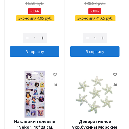
16.50
руб.
138.83
руб.
-
30
%
-
30
%
Экономия
4.95
руб.
Экономия
41.65
руб.
В корзину
В корзину
Наклейки гелевые
Декоративное
"Neko", 10*23 см.
укр.бусины Морские