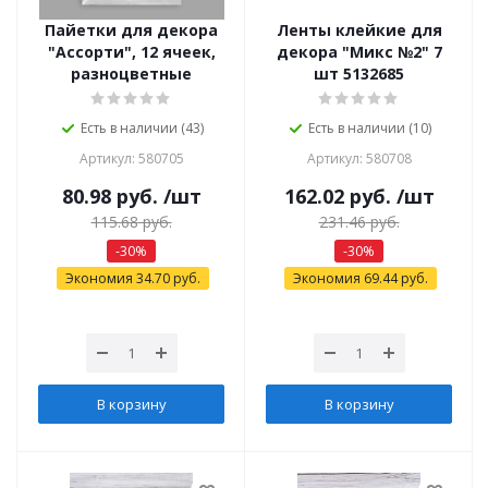
Пайетки для декора
Ленты клейкие для
"Ассорти", 12 ячеек,
декора "Микс №2" 7
разноцветные
шт 5132685
Есть в наличии (43)
Есть в наличии (10)
Артикул: 580705
Артикул: 580708
80.98
руб.
/шт
162.02
руб.
/шт
115.68
руб.
231.46
руб.
-
30
%
-
30
%
Экономия
34.70
руб.
Экономия
69.44
руб.
В корзину
В корзину