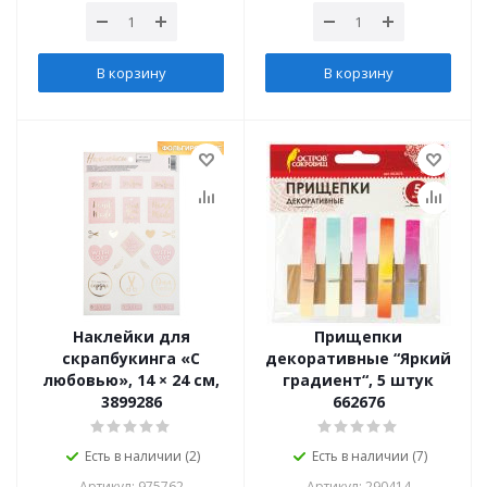
В корзину
В корзину
Наклейки для
Прищепки
скрапбукинга «С
декоративные “Яркий
любовью», 14 × 24 см,
градиент“, 5 штук
3899286
662676
Есть в наличии (2)
Есть в наличии (7)
Артикул: 975762
Артикул: 290414