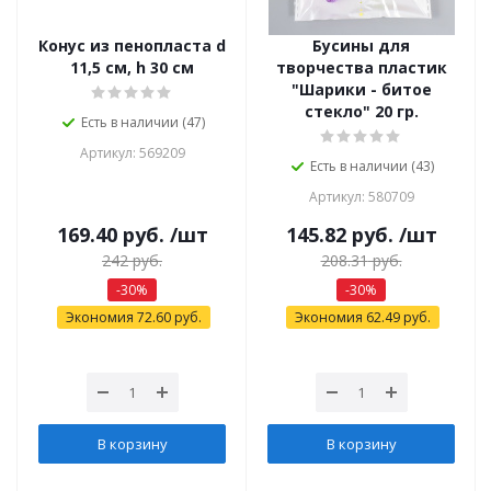
Конус из пенопласта d
Бусины для
11,5 см, h 30 см
творчества пластик
"Шарики - битое
стекло" 20 гр.
Есть в наличии (47)
Артикул: 569209
Есть в наличии (43)
Артикул: 580709
169.40
руб.
/шт
145.82
руб.
/шт
242
руб.
208.31
руб.
-
30
%
-
30
%
Экономия
72.60
руб.
Экономия
62.49
руб.
В корзину
В корзину