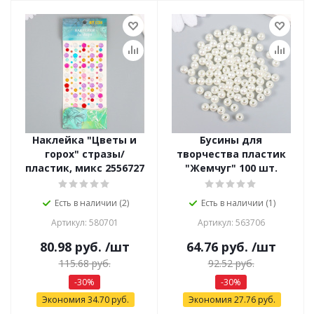
Наклейка "Цветы и
Бусины для
горох" стразы/
творчества пластик
пластик, микс 2556727
"Жемчуг" 100 шт.
Есть в наличии (2)
Есть в наличии (1)
Артикул: 580701
Артикул: 563706
80.98
руб.
/шт
64.76
руб.
/шт
115.68
руб.
92.52
руб.
-
30
%
-
30
%
Экономия
34.70
руб.
Экономия
27.76
руб.