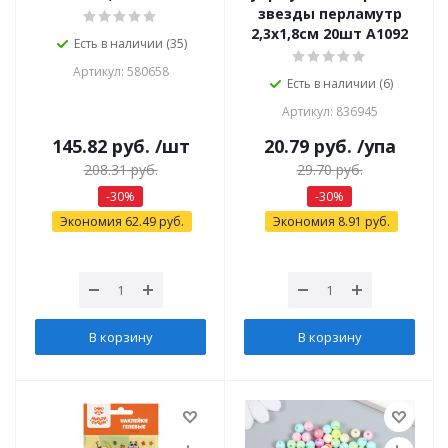
звезды перламутр
2,3х1,8см 20шт A1092
Есть в наличии (35)
Артикул: 580658
Есть в наличии (6)
Артикул: 836945
145.82
руб.
/шт
20.79
руб.
/упа
208.31
руб.
29.70
руб.
-
30
%
-
30
%
Экономия
62.49
руб.
Экономия
8.91
руб.
В корзину
В корзину