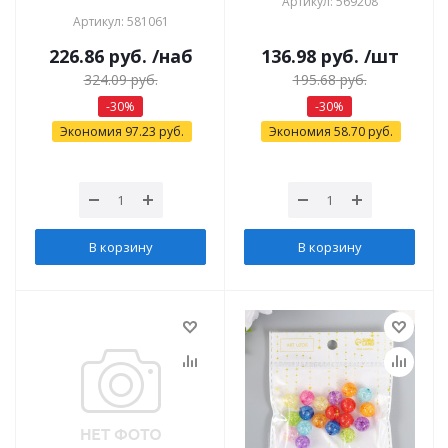
Артикул: 569208
Артикул: 581061
226.86
руб.
/наб
136.98
руб.
/шт
324.09
руб.
195.68
руб.
-
30
%
-
30
%
Экономия
97.23
руб.
Экономия
58.70
руб.
В корзину
В корзину