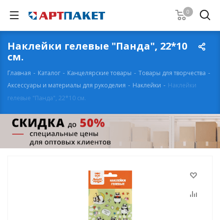
0
Наклейки гелевые "Панда", 22*10
см.
Главная
-
Каталог
-
Канцелярские товары
-
Товары для творчества
-
Аксессуары и материалы для рукоделия
-
Наклейки
-
Наклейки
гелевые "Панда", 22*10 см.