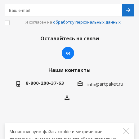
Я согласен на
обработку персональных данных
Оставайтесь на связи
Наши контакты
8-800-200-37-63
artpaket.ru
info@
2026 © Артпакет — интернет-магазин упаковочной
Мы используем файлы cookie и метрические
продукции