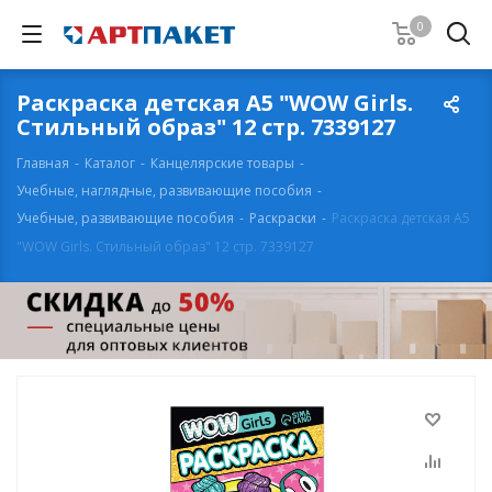
0
Раскраска детская А5 "WOW Girls.
Стильный образ" 12 стр. 7339127
Главная
-
Каталог
-
Канцелярские товары
-
Учебные, наглядные, развивающие пособия
-
Учебные, развивающие пособия
-
Раскраски
-
Раскраска детская А5
"WOW Girls. Стильный образ" 12 стр. 7339127