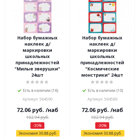
Набор бумажных
Набор бумажных
наклеек д/
наклеек д/
маркировки
маркировки
школьных
школьных
принадлежностей
принадлежностей
"Милые зверушки"
"Космические
24шт
монстрики" 24шт
Есть в наличии (16)
Есть в наличии (10)
Артикул: 564590
Артикул: 564589
72.06
руб.
/наб
72.06
руб.
/наб
102.94
руб.
102.94
руб.
-
30
%
-
30
%
Экономия
30.88
руб.
Экономия
30.88
руб.