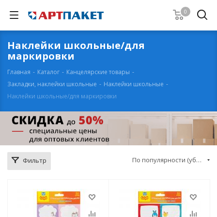
0
Наклейки школьные/для
маркировки
Главная
-
Каталог
-
Канцелярские товары
-
Закладки, наклейки школьные
-
Наклейки школьные
-
Наклейки школьные/для маркировки
По популярности (убывание)
Фильтр