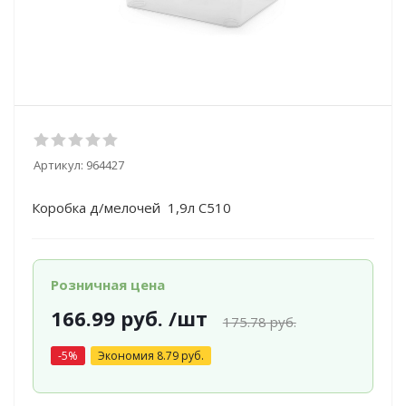
Артикул:
964427
Коробка д/мелочей 1,9л С510
Розничная цена
166.99
руб.
/шт
175.78
руб.
-
5
%
Экономия
8.79
руб.