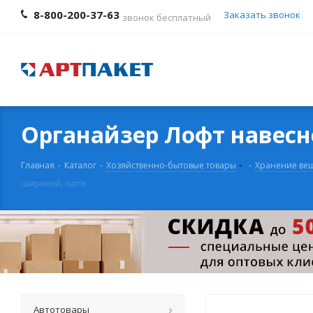
8-800-200-37-63
Заказать звонок
звонок бесплатный
Органайзер Лофт навесн
Главная
-
Каталог
-
Хозяйственно-бытовые товары
-
Хранение ве
широкий, латте
Автотовары