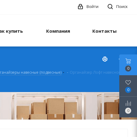
Войти
Поиск
ак купить
Компания
Контакты
0
ганайзеры навесные (подвесные)
-
Органайзер Лофт навесной
0
0