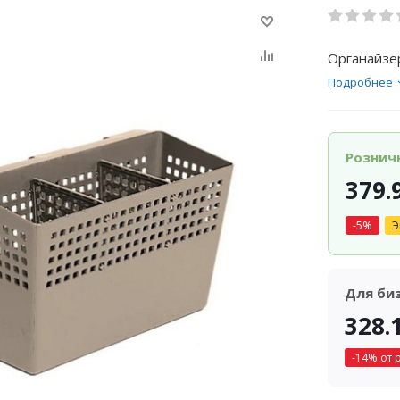
Органайзе
Подробнее
Рознич
379.
-
5
%
Э
Для би
328.
-
14
% от 