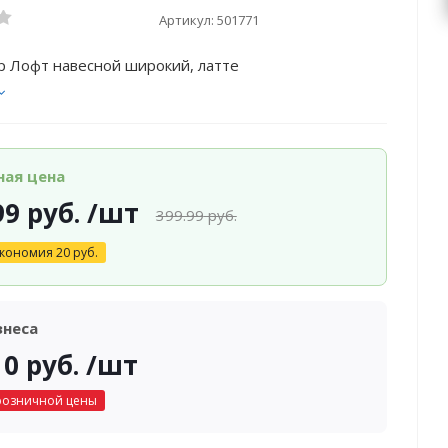
Артикул:
501771
р Лофт навесной широкий, латте
ная цена
99
руб.
/шт
399.99
руб.
кономия
20
руб.
знеса
10
руб.
/шт
розничной цены