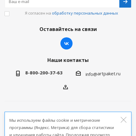
Я согласен на
обработку персональных данных
Оставайтесь на связи
Наши контакты
8-800-200-37-63
artpaket.ru
info@
2026 © Артпакет — интернет-магазин упаковочной
Мы используем файлы cookie и метрические
продукции
программы (Яндекс. Метрика) для сбора статистики
и улучшения работы сайта. Продолжая просмотр
Версия для печати