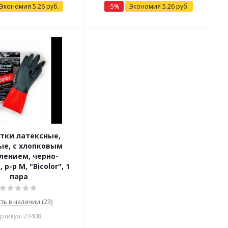
Экономия
5.26
руб.
-
5
%
Экономия
5.26
руб.
тки латексные,
ые, с хлопковым
лением, черно-
 р-р М, "Bicolor", 1
пара
сть в наличии (23)
ртикул: 23408