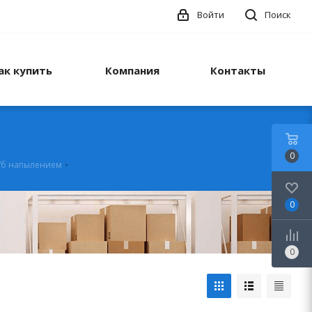
Войти
Поиск
ак купить
Компания
Контакты
0
/б напылением
0
0