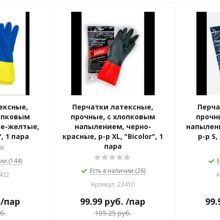
ексные,
Перчатки латексные,
Перча
лопковым
прочные, с хлопковым
прочн
не-желтые,
напылением, черно-
напылен
", 1 пара
красные, р-р ХL, "Bicolor", 1
р-р S,
пара
ии (144)
Е
Есть в наличии (26)
432
А
Артикул: 23410
/пар
99.99
руб.
/пар
99.
б.
105.25
руб.