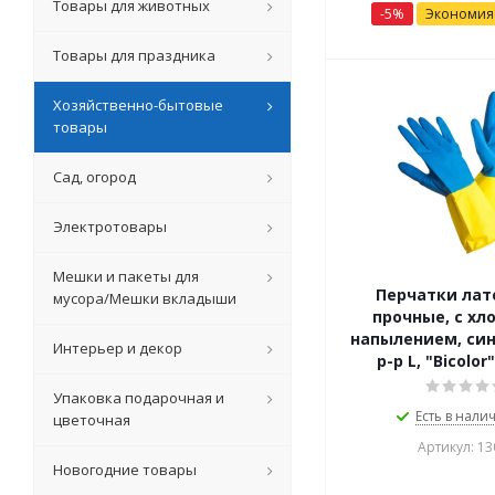
Товары для животных
-
5
%
Экономи
Товары для праздника
Хозяйственно-бытовые
товары
Сад, огород
Электротовары
Мешки и пакеты для
Перчатки лат
мусора/Мешки вкладыши
прочные, с х
напылением, си
Интерьер и декор
р-р L, "Bicolor
Упаковка подарочная и
Есть в налич
цветочная
Артикул: 13
Новогодние товары