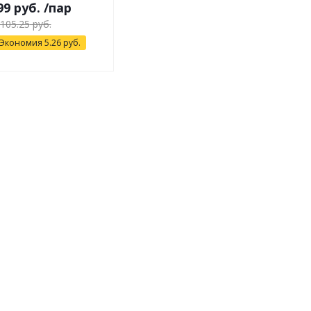
99
руб.
/пар
105.25
руб.
Экономия
5.26
руб.