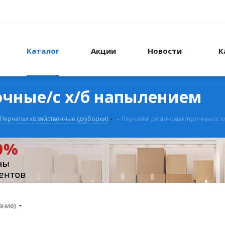
Каталог
Акции
Новости
К
очные/с х/б напылением
Перчатки хозяйственные (д/уборки)
-
Перчатки резиновые/прочные/с х
ание)