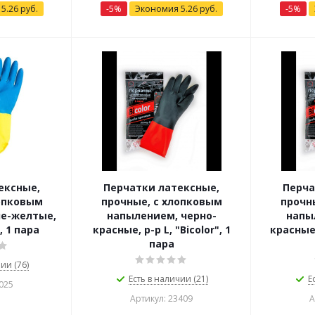
я
5.26
руб.
-
5
%
Экономия
5.26
руб.
-
5
%
ексные,
Перчатки латексные,
Перча
лопковым
прочные, с хлопковым
прочн
не-желтые,
напылением, черно-
напы
", 1 пара
красные, р-р L, "Bicolor", 1
красные,
пара
ии (76)
Есть в наличии (21)
Е
025
Артикул: 23409
А