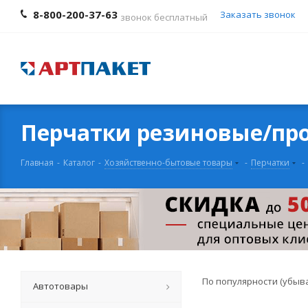
8-800-200-37-63
Заказать звонок
звонок бесплатный
Перчатки резиновые/пр
Главная
-
Каталог
-
Хозяйственно-бытовые товары
-
Перчатки
-
По популярности (убыв
Автотовары