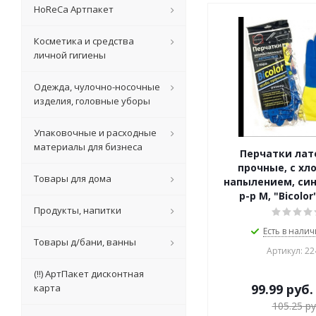
HoReCa Артпакет
Косметика и средства
личной гигиены
Одежда, чулочно-носочные
изделия, головные уборы
Упаковочные и расходные
материалы для бизнеса
Перчатки лат
прочные, с х
Товары для дома
напылением, си
р-р М, "Bicolor
Продукты, напитки
Есть в налич
Товары д/бани, ванны
Артикул: 22
(!!) АртПакет дисконтная
99.99
руб.
карта
105.25
ру