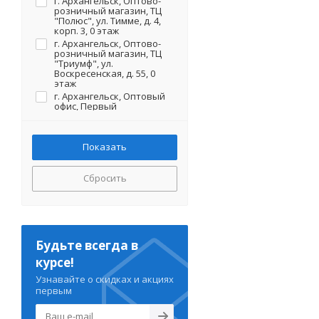
г. Архангельск, Оптово-
розничный магазин, ТЦ
"Полюс", ул. Тимме, д. 4,
корп. 3, 0 этаж
г. Архангельск, Оптово-
розничный магазин, ТЦ
"Триумф", ул.
Воскресенская, д. 55, 0
этаж
г. Архангельск, Оптовый
офис, Первый
(Кузнечихинский
промузел) проезд, стр. 13
(на территории)
Сбросить
Будьте всегда в
курсе!
Узнавайте о скидках и акциях
первым