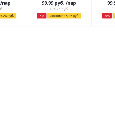
/пар
99.99
руб.
/пар
99.
б.
105.25
руб.
я
5.26
руб.
-
5
%
Экономия
5.26
руб.
-
5
%