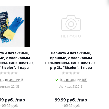
тки латексные,
Перчатки латексные,
ые, с хлопковым
прочные, с хлопковым
ием, сине-желтые,
напылением, сине-желтые,
 "Bicolor", 1 пара
р-р ХL, "Bicolor", 1 пара
сть в наличии (5)
Есть в наличии (65)
ртикул: 22433
Артикул: 582913
99
руб.
/пар
99.99
руб.
/пар
105.25
руб.
105.25
руб.