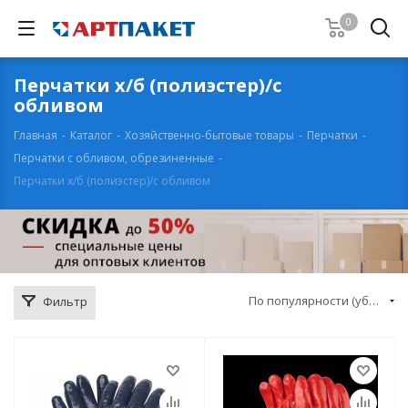
0
Перчатки х/б (полиэстер)/с
обливом
Главная
-
Каталог
-
Хозяйственно-бытовые товары
-
Перчатки
-
Перчатки с обливом, обрезиненные
-
Перчатки х/б (полиэстер)/с обливом
По популярности (убывание)
Фильтр