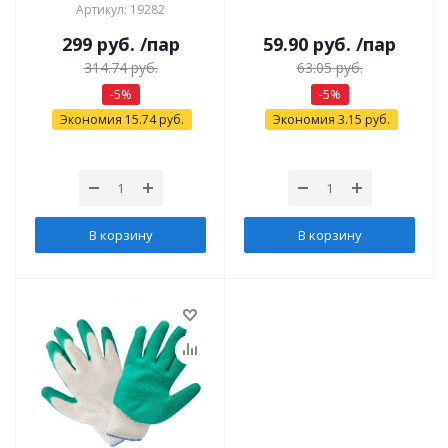
Артикул: 19282
299
руб.
/пар
59.90
руб.
/пар
314.74
руб.
63.05
руб.
-
5
%
-
5
%
Экономия
15.74
руб.
Экономия
3.15
руб.
В корзину
В корзину