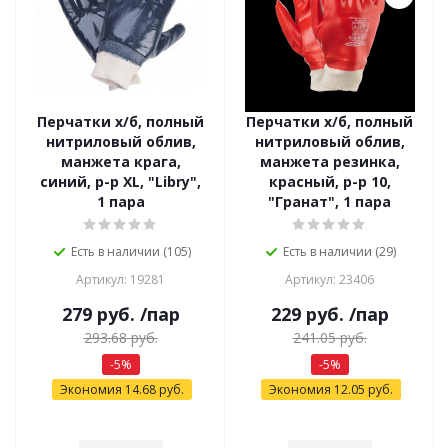
Перчатки х/б, полный
Перчатки х/б, полный
нитриловый облив,
нитриловый облив,
манжета крага,
манжета резинка,
синий, р-р XL, "Libry",
красный, р-р 10,
1 пара
"Гранат", 1 пара
Есть в наличии (105)
Есть в наличии (29)
Артикул: 19281
Артикул: 23406
279
руб.
/пар
229
руб.
/пар
293.68
руб.
241.05
руб.
-
5
%
-
5
%
Экономия
14.68
руб.
Экономия
12.05
руб.