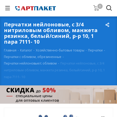
0
Перчатки нейлоновые, с 3/4
нитриловым обливом, манжета
резинка, белый/синий, р-р 10, 1
пара 7111- 10
Главная
-
Каталог
-
Хозяйственно-бытовые товары
-
Перчатки
-
Перчатки с обливом, обрезиненные
-
Перчатки нейлоновые/с обливом
-
Перчатки нейлоновые, с 3/4
нитриловым обливом, манжета резинка, белый/синий, р-р 10, 1
пара 7111- 10