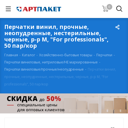
0
Перчатки винил, прочные,
неопудренные, нестерильные,
черные, р-р М, "For professionals",
50 пар/кор
Главная
-
Каталог
-
Хозяйственно-бытовые товары
-
Перчатки
-
Перчатки виниловые, нитриловые/НЕ маркированные
-
Перчатки виниловые/прочные/неопудренные
-
Перчатки винил,
прочные, неопудренные, нестерильные, черные, р-р М, "For
professionals", 50 пар/кор