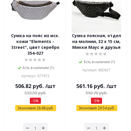
Сумка на пояс из иск.
Сумка поясная, отдел
кожи "Elements -
на молнии, 32 х 15 см,
Street", цвет серебро
Микки Маус и друзья
354-027
Есть в наличии (1)
Есть в наличии (1)
Артикул: 880927
Артикул: 977972
506.82
руб.
/шт
561.16
руб.
/шт
533.50
руб.
590.70
руб.
-
5
%
-
5
%
Экономия
26.68
руб.
Экономия
29.54
руб.