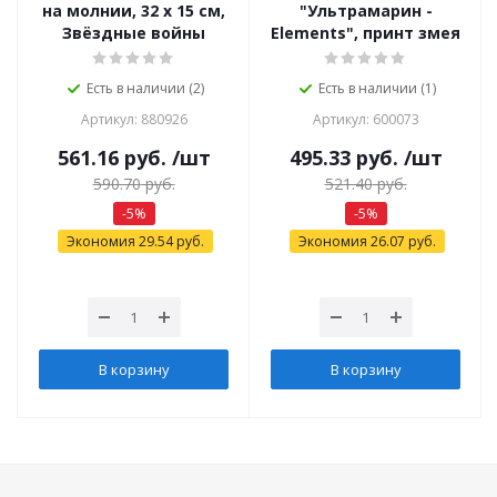
на молнии, 32 х 15 см,
"Ультрамарин -
Звёздные войны
Elements", принт змея
Есть в наличии (2)
Есть в наличии (1)
Артикул: 880926
Артикул: 600073
561.16
руб.
/шт
495.33
руб.
/шт
590.70
руб.
521.40
руб.
-
5
%
-
5
%
Экономия
29.54
руб.
Экономия
26.07
руб.
В корзину
В корзину