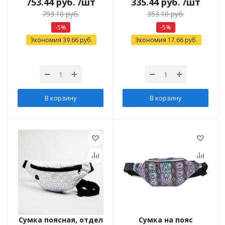
753.44
руб.
/шт
335.44
руб.
/шт
793.10
руб.
353.10
руб.
-
5
%
-
5
%
Экономия
39.66
руб.
Экономия
17.66
руб.
В корзину
В корзину
Сумка поясная, отдел
Сумка на пояс