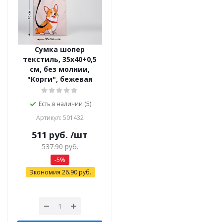
Сумка шопер
текстиль, 35х40+0,5
см, без молнии,
"Корги", бежевая
Есть в наличии (5)
Артикул: 501432
511
руб.
/шт
537.90
руб.
-
5
%
Экономия
26.90
руб.