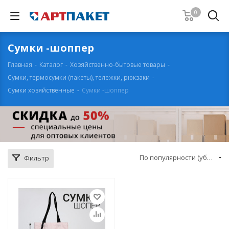
0
Сумки -шоппер
Главная
-
Каталог
-
Хозяйственно-бытовые товары
-
Сумки, термосумки (пакеты), тележки, рюкзаки
-
Сумки хозяйственные
-
Сумки -шоппер
По популярности (убывание)
Фильтр