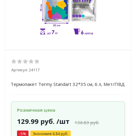
Артикул:
24117
Термопакет Termy Standart 32*35 см, 6 л, Мет/ПВД
Розничная цена
129.99
руб.
/шт
136.83
руб.
-
5
%
Экономия
6.84
руб.