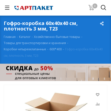
0
Гофро-коробка 60х40х40 см,
плотность 3 мм, Т23
Главная
-
Каталог
-
Хозяйственно-бытовые товары
-
Товары для транспортировки и хранения
-
Коробки четырехклапанные
-
600*400
-
Гофро-коробка 60х40х40
см, плотность 3 мм, Т23