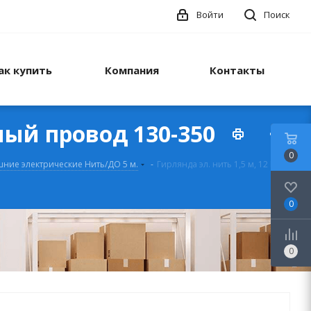
Войти
Поиск
ак купить
Компания
Контакты
еный провод 130-350
0
ние электрические Нить/ДО 5 м.
-
Гирлянда эл. нить 1,5 м, 12 LED,
0
0