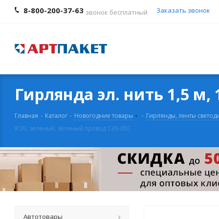
8-800-200-37-63
Заказать звонок
звонок бесплатный
Гирлянда эл. нить 1,5 м,
Главная
-
Каталог
-
Новогодние товары
-
Гирлянды, ленты свето
IP20, зеленый, зеленый провод 130-350
Автотовары