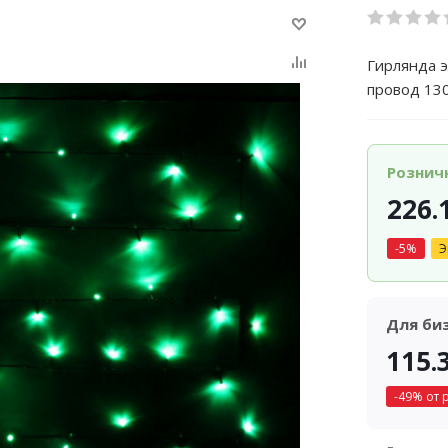
Гирлянда э
провод 13
Рознич
226.
-
5
%
Э
Для би
115.
-
49
% от 