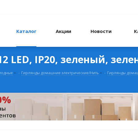
Каталог
Акции
Новости
К
 12 LED, IP20, зеленый, зел
диодные
-
Гирлянды домашние электрические/Нить
-
Гирлянды домаш