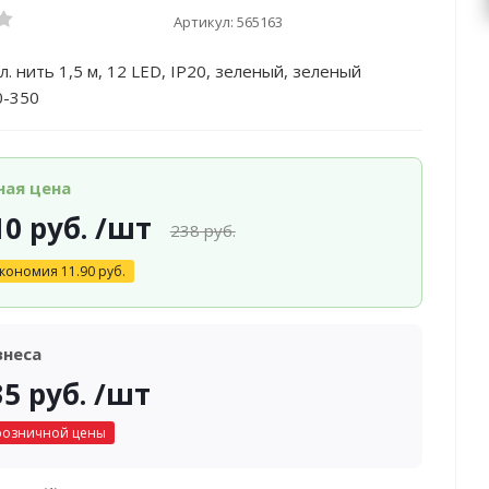
Артикул:
565163
л. нить 1,5 м, 12 LED, IP20, зеленый, зеленый
0-350
ная цена
10
руб.
/шт
238
руб.
кономия
11.90
руб.
знеса
35
руб.
/шт
розничной цены