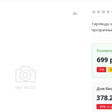
Гирлянда э
прозрачны
Рознич
699
р
-
5
%
Э
Для би
378.
-
46
% от 