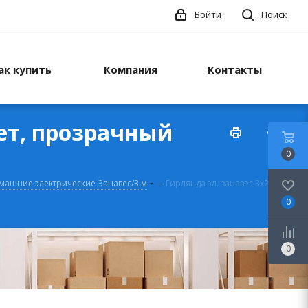
Войти
Поиск
ак купить
Компания
Контакты
вет, прозрачный
0
машние электрические Занавес/3 м
-
Гирлянда эл. занавес 3х2 м,
0
0