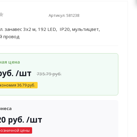
Артикул:
581238
л. занавес 3х2 м, 192 LED, IP20, мультицвет,
й провод
ная цена
уб.
/шт
735.79
руб.
кономия
36.79
руб.
знеса
20
руб.
/шт
розничной цены