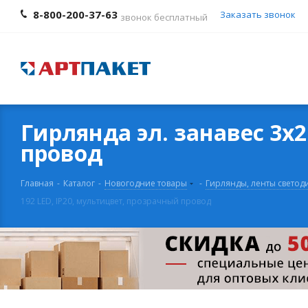
8-800-200-37-63
Заказать звонок
звонок бесплатный
Гирлянда эл. занавес 3х2
провод
Главная
-
Каталог
-
Новогодние товары
-
Гирлянды, ленты свето
192 LED, IP20, мультицвет, прозрачный провод