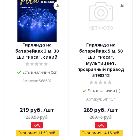
Гирлянда на
Гирлянда на
батарейках 3 м, 30
батарейках 5 м, 50
LED "Роса", синий
LED, "Роса",
мультицвет,
прозрачный провод
Есть в наличии (52)
5198312
Артикул: 568697
Есть в наличии (1)
Артикул: 581154
219
руб.
/шт
269
руб.
/шт
230.53
руб.
283.16
руб.
-
5
%
-
5
%
Экономия
11.53
руб.
Экономия
14.16
руб.