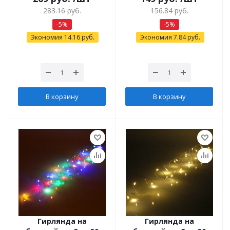
283.16
руб.
156.84
руб.
-
5
%
-
5
%
Экономия
14.16
руб.
Экономия
7.84
руб.
В корзину
В корзину
Гирлянда на
Гирлянда на