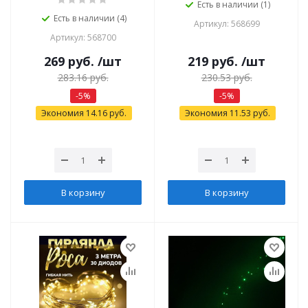
Есть в наличии (1)
Есть в наличии (4)
Артикул: 568699
Артикул: 568700
269
руб.
/шт
219
руб.
/шт
283.16
руб.
230.53
руб.
-
5
%
-
5
%
Экономия
14.16
руб.
Экономия
11.53
руб.
В корзину
В корзину