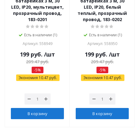
батарейках 3 м, 30
батарейках 3 м, 30
LED, IP20, мультицвет,
LED, IP20, белый
прозрачный провод,
теплый, прозрачный
183-0201
провод, 183-0202
Есть в наличии (1)
Есть в наличии (1)
Артикул: 558949
Артикул: 558950
199
руб.
/шт
199
руб.
/шт
209.47
руб.
209.47
руб.
-
5
%
-
5
%
Экономия
10.47
руб.
Экономия
10.47
руб.
В корзину
В корзину