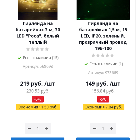
Гирлянда на
Гирлянда на
батарейках 3 м, 30
батарейках 1,5 м, 15
LED "Роса", белый
LED, IP20, зеленый,
теплый
прозрачный провод
196-100
Есть в наличии (15)
Есть в наличии (1)
Артикул: 568698
Артикул: 973669
219
руб.
/шт
149
руб.
/шт
230.53
руб.
156.84
руб.
-
5
%
-
5
%
Экономия
11.53
руб.
Экономия
7.84
руб.