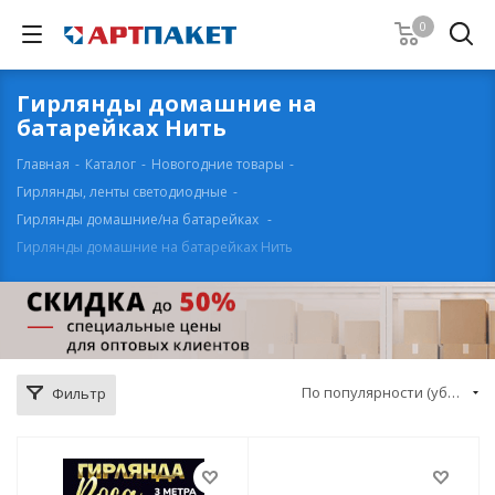
0
Гирлянды домашние на
батарейках Нить
Главная
-
Каталог
-
Новогодние товары
-
Гирлянды, ленты светодиодные
-
Гирлянды домашние/на батарейках
-
Гирлянды домашние на батарейках Нить
По популярности (убывание)
Фильтр