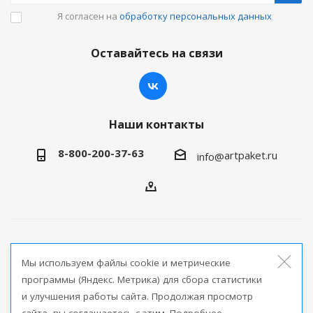
Я согласен на
обработку персональных данных
Оставайтесь на связи
Наши контакты
8-800-200-37-63
artpaket.ru
info@
2026 © Артпакет — интернет-магазин упаковочной
Мы используем файлы cookie и метрические
продукции
программы (Яндекс. Метрика) для сбора статистики
и улучшения работы сайта. Продолжая просмотр
Версия для печати