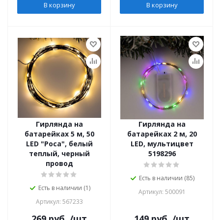
В корзину
В корзину
Гирлянда на
Гирлянда на
батарейках 5 м, 50
батарейках 2 м, 20
LED "Роса", белый
LED, мультицвет
теплый, черный
5198296
провод
Есть в наличии (85)
Есть в наличии (1)
Артикул: 500091
Артикул: 567233
269
руб.
/шт
149
руб.
/шт