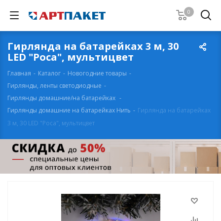
0
Гирлянда на батарейках 3 м, 30
LED "Роса", мультицвет
Главная
-
Каталог
-
Новогодние товары
-
Гирлянды, ленты светодиодные
-
Гирлянды домашние/на батарейках
-
Гирлянды домашние на батарейках Нить
-
Гирлянда на батарейках
3 м, 30 LED "Роса", мультицвет