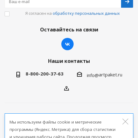
Я согласен на
обработку персональных данных
Оставайтесь на связи
Наши контакты
8-800-200-37-63
artpaket.ru
info@
2026 © Артпакет — интернет-магазин упаковочной
Мы используем файлы cookie и метрические
продукции
программы (Яндекс. Метрика) для сбора статистики
и улучшения работы сайта. Продолжая просмотр
Версия для печати