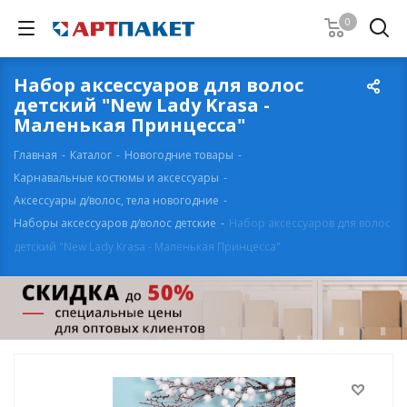
0
Набор аксессуаров для волос
детский "New Lady Krasa -
Маленькая Принцесса"
Главная
-
Каталог
-
Новогодние товары
-
Карнавальные костюмы и аксессуары
-
Аксессуары д/волос, тела новогодние
-
Наборы аксессуаров д/волос детские
-
Набор аксессуаров для волос
детский "New Lady Krasa - Маленькая Принцесса"