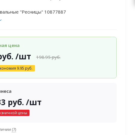
авальные "Ресницы" 10877887
ная цена
уб.
/шт
198.95
руб.
кономия
9.95
руб.
знеса
33
руб.
/шт
озничной цены
аличии
(7)