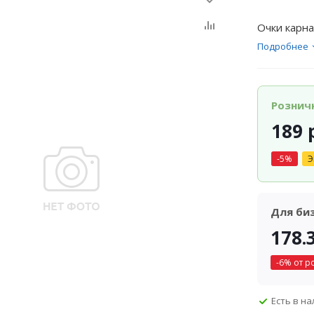
Очки карн
Подробнее
Рознич
189
р
-
5
%
Э
Для би
178.
-
6
% от р
Есть в н