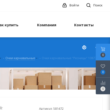
Войти
Поиск
ак купить
Компания
Контакты
0
-
Очки карнавальные
-
Очки карнавальные "Ресницы" 10877887
0
0
Артикул:
581472