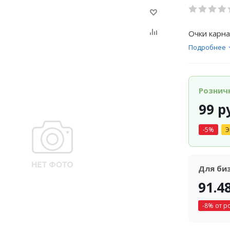
Очки карна
Подробнее
Рознич
99
ру
-
5
%
Э
Для би
91.4
-
8
% от р