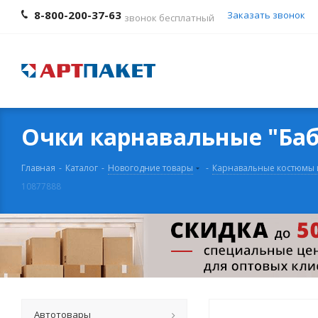
8-800-200-37-63
Заказать звонок
звонок бесплатный
Очки карнавальные "Баб
Главная
-
Каталог
-
Новогодние товары
-
Карнавальные костюмы 
10877888
Автотовары