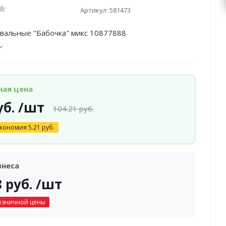
Артикул:
581473
вальные "Бабочка" микс 10877888
ная цена
б.
/шт
104.21
руб.
кономия
5.21
руб.
знеса
8
руб.
/шт
озничной цены