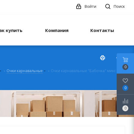
Войти
Поиск
ак купить
Компания
Контакты
0
-
Очки карнавальные
-
Очки карнавальные "Бабочка" микс
0
0