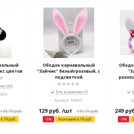
вальный
Ободок карнавальный
Ободо
кс цветов
"Зайчик" белый/розовый, с
"З
подсветкой
разно
ии (32)
Есть в наличии (7)
Е
8659
Артикул: 568657
А
129
руб.
/шт
249
руб
135.79
руб.
135.79
руб.
я
6.79
руб.
-
5
%
Экономия
6.79
руб.
-
5
%