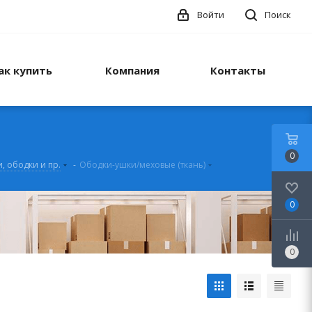
Войти
Поиск
ак купить
Компания
Контакты
0
, ободки и пр.
-
Ободки-ушки/меховые (ткань)
0
0