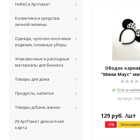
HoReCa Артпакет
Косметика и средства
личной гигиены
Одежда, чулочно-носочные
изделия, головные уборы
Упаковочные и расходные
материалы для бизнеса
Ободок карна
"Мини Маус" ми
Товары для дома
Есть в налич
Продукты, напитки
Артикул: 56
Товары д/бани, ванны
129
руб.
/шт
(!!) АртПакет дисконтная
-
5
%
Экономи
карта