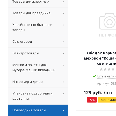
Товары для животных
Товары для праздника
Хозяйственно-бытовые
товары
Сад, огород
Ободок карна
Электротовары
меховой "Коша
светящи
Мешки и пакеты для
мусора/Мешки вкладыши
Есть в налич
Интерьер и декор
Артикул: 58
129
руб.
/шт
Упаковка подарочная и
цветочная
-
5
%
Экономи
Новогодние товары