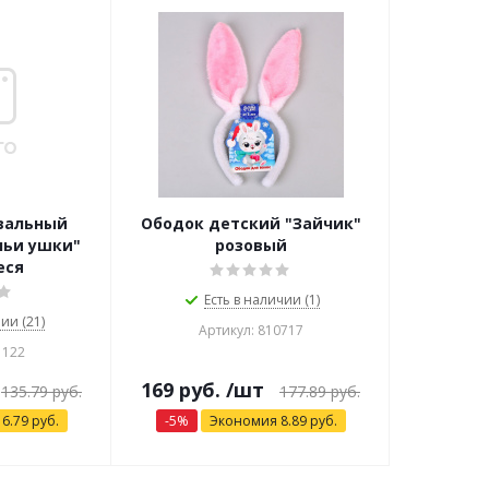
вальный
Ободок детский "Зайчик"
чьи ушки"
розовый
еся
Есть в наличии (1)
ии (21)
Артикул: 810717
1122
169
руб.
/шт
135.79
руб.
177.89
руб.
я
6.79
руб.
-
5
%
Экономия
8.89
руб.