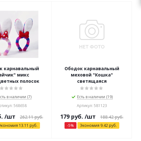
к карнавальный
Ободок карнавальный
айчик" микс
меховой "Кошка"
цветных полосок
светящаяся
сть в наличии (7)
Есть в наличии (19)
ртикул: 568658
Артикул: 581123
.
/шт
179
руб.
/шт
262.11
руб.
188.42
руб.
Экономия
13.11
руб.
-
5
%
Экономия
9.42
руб.