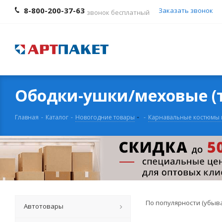
8-800-200-37-63
Заказать звонок
звонок бесплатный
Ободки-ушки/меховые (т
Главная
-
Каталог
-
Новогодние товары
-
Карнавальные костюмы 
По популярности (убыв
Автотовары