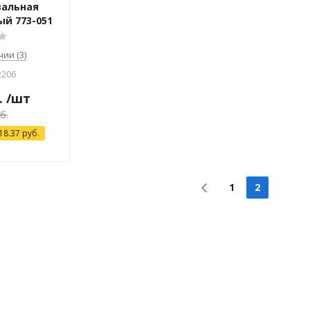
вальная
й 773-051
чии (3)
2206
.
/шт
б.
18.37
руб.
1
2