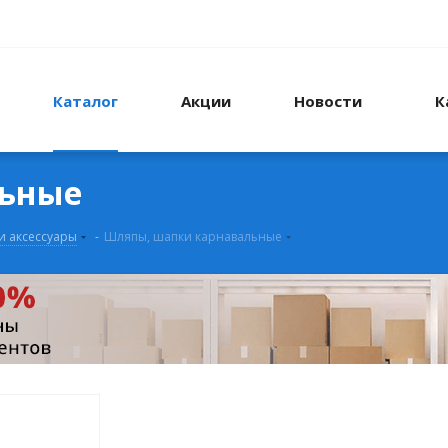
Каталог
Акции
Новости
К
льные
и аксессуары
-
Шляпы, шапки карнавальные