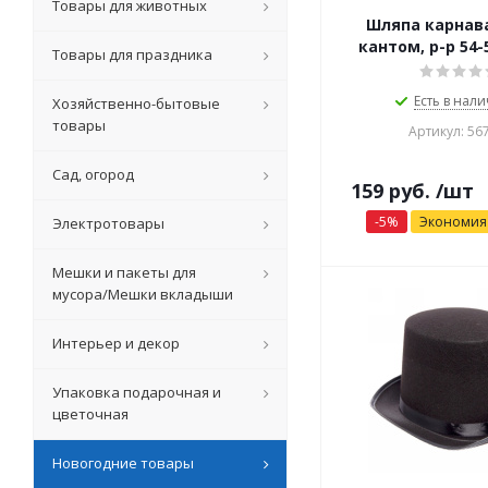
Товары для животных
Шляпа карнав
кантом, р-р 54-
Товары для праздника
Есть в нали
Хозяйственно-бытовые
товары
Артикул: 56
Сад, огород
159
руб.
/шт
-
5
%
Экономи
Электротовары
Мешки и пакеты для
мусора/Мешки вкладыши
Интерьер и декор
Упаковка подарочная и
цветочная
Новогодние товары