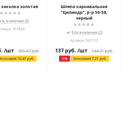
 заколка золотая
Шляпа карнавальная
"Цилиндр", р-р 56-58,
черный
сть в наличии (5)
ртикул: 973634
Есть в наличии (2)
Артикул: 567152
.
/шт
137
руб.
/шт
209.47
руб.
144.21
руб.
Экономия
10.47
руб.
-
5
%
Экономия
7.21
руб.