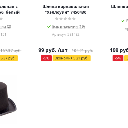
альная с
Шляпа карнавальная
Шляпка
56, белый
"Хэллоуин" 7450430
Е
чии (2)
Есть в наличии (19)
А
7151
Артикул: 581482
99
руб.
/шт
199
руб
167.37
руб.
104.21
руб.
я
8.37
руб.
-
5
%
Экономия
5.21
руб.
-
5
%