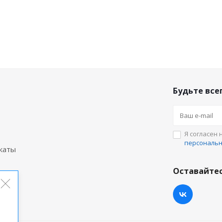
Будьте всег
Я согласен 
персональ
каты
Оставайтес