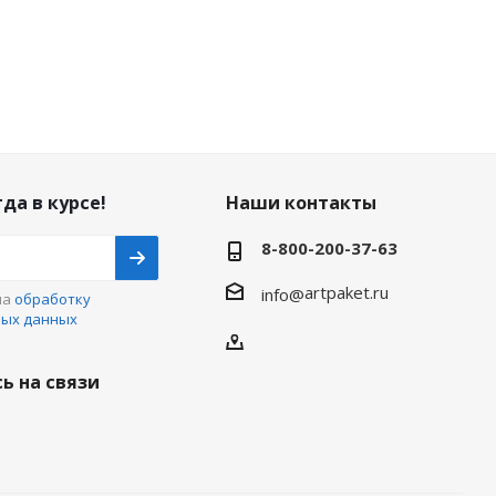
да в курсе!
Наши контакты
8-800-200-37-63
artpaket.ru
info@
на
обработку
ных данных
ь на связи