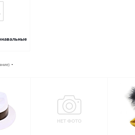
рнавальные
ание)