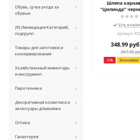
Шляпа карна
Обувь, ср-ва ухода за
"Цилиндр" черны
обувью
Есть в нали
(!!!) Ликвидация Категорий,
подгрупп
Артикул: 97
348.99
руб
Товары для заготовки и
367.36
ру
консервирования
-
5
%
Экономия
Хозяйственный инвентарь
и инструмент
Пиротехника
Декоративная косметика и
аксессуары д/макияжа
Оптика
Галантерея