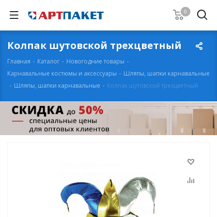
0
Колпак шутовской трехцветный
Главная
-
Каталог
-
Новогодние товары
-
Карнавальные костюмы и аксессуары
-
Шляпы, шапки карнавальные
-
Шляпы, шапки карнавальные
-
Колпак шутовской трехцветный