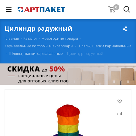
0
Цилиндр радужный
Главная
-
Каталог
-
Новогодние товары
-
Карнавальные костюмы и аксессуары
-
Шляпы, шапки карнавальные
-
Шляпы, шапки карнавальные
-
Цилиндр радужный