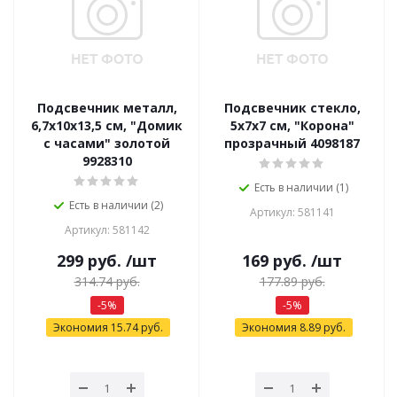
Подсвечник металл,
Подсвечник стекло,
6,7х10х13,5 см, "Домик
5х7х7 см, "Корона"
с часами" золотой
прозрачный 4098187
9928310
Есть в наличии (1)
Есть в наличии (2)
Артикул: 581141
Артикул: 581142
299
руб.
/шт
169
руб.
/шт
314.74
руб.
177.89
руб.
-
5
%
-
5
%
Экономия
15.74
руб.
Экономия
8.89
руб.