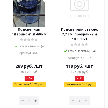
Подсвечник
Подсвечник стекло,
"Двойной" Д-60мм
7,7 см, прозрачный
10359871
Есть в наличии (4)
Есть в наличии (14)
Артикул: 4641
Артикул: 581137
289
руб.
/шт
119
руб.
/шт
304.21
руб.
125.26
руб.
-
5
%
-
5
%
Экономия
15.21
руб.
Экономия
6.26
руб.