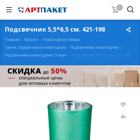
0
Подсвечник 5,5*6,5 см. 421-198
Главная
-
Каталог
-
Новогодние товары
-
Свечи, подсвечники новогодние
-
Подсвечники новогодние
-
Подсвечники новогодние Стакан
-
Подсвечник 5,5*6,5 см. 421-198