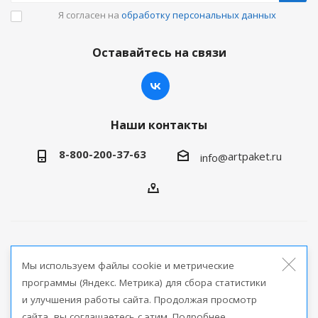
Я согласен на
обработку персональных данных
Оставайтесь на связи
Наши контакты
8-800-200-37-63
artpaket.ru
info@
2026 © Артпакет — интернет-магазин упаковочной
Мы используем файлы cookie и метрические
продукции
программы (Яндекс. Метрика) для сбора статистики
и улучшения работы сайта. Продолжая просмотр
Версия для печати
сайта, вы соглашаетесь с этим. Подробнее