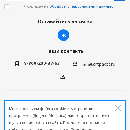
Я согласен на
обработку персональных данных
Оставайтесь на связи
Наши контакты
8-800-200-37-63
artpaket.ru
info@
2026 © Артпакет — интернет-магазин упаковочной
Мы используем файлы cookie и метрические
продукции
программы (Яндекс. Метрика) для сбора статистики
и улучшения работы сайта. Продолжая просмотр
Версия для печати
сайта, вы соглашаетесь с этим. Подробнее