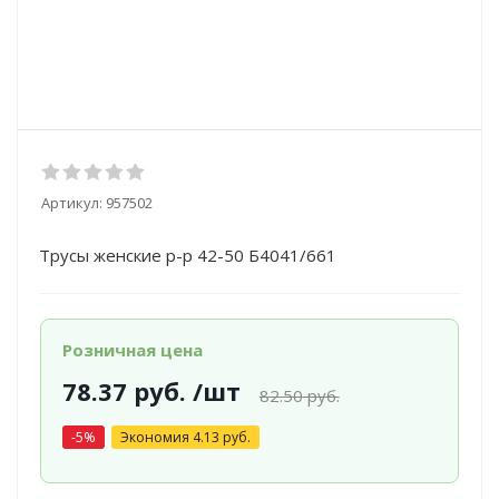
Артикул:
957502
Трусы женские р-р 42-50 Б4041/661
Розничная цена
78.37
руб.
/шт
82.50
руб.
-
5
%
Экономия
4.13
руб.