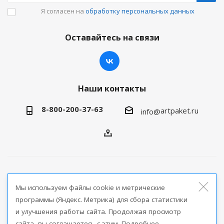
Я согласен на
обработку персональных данных
Оставайтесь на связи
Наши контакты
8-800-200-37-63
artpaket.ru
info@
2026 © Артпакет — интернет-магазин упаковочной
Мы используем файлы cookie и метрические
продукции
программы (Яндекс. Метрика) для сбора статистики
и улучшения работы сайта. Продолжая просмотр
Версия для печати
сайта, вы соглашаетесь с этим. Подробнее