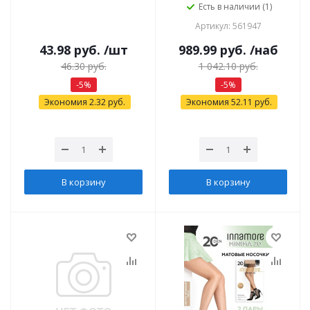
Есть в наличии (1)
Артикул: 561947
43.98
руб.
/шт
989.99
руб.
/наб
46.30
руб.
1 042.10
руб.
-
5
%
-
5
%
Экономия
2.32
руб.
Экономия
52.11
руб.
В корзину
В корзину