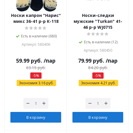
Носки капрон "Нарис"
Носки-следки
микс 36-41 р-р К-118
мужские "Turkan" 41-
46 р-р WJ0715
Есть в наличии (680)
Есть в наличии (12)
Артикул: 580406
Артикул: 580450
59.99
руб.
/пар
79.99
руб.
/пар
63.15
руб.
84.20
руб.
-
5
%
-
5
%
Экономия
3.16
руб.
Экономия
4.21
руб.
В корзину
В корзину