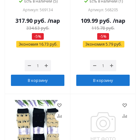
Есть в наличии (5)
Есть в наличии (1)
Артикул: 569134
Артикул: 568205
317.90
руб.
/пар
109.99
руб.
/пар
334.63
руб.
115.78
руб.
-
5
%
-
5
%
Экономия
16.73
руб.
Экономия
5.79
руб.
В корзину
В корзину