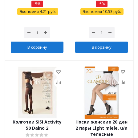
-
5
%
-
5
%
Экономия
4.21
руб.
Экономия
10.53
руб.
В корзину
В корзину
Колготки SISI Activity
Носки женские 20 ден
50 Daino 2
2 пары Light miele, u/a
телесные