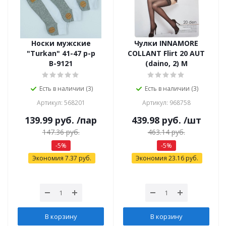
Носки мужские
Чулки INNAMORE
"Turkan" 41-47 р-р
COLLANT Flirt 20 AUT
В-9121
(daino, 2) М
Есть в наличии (3)
Есть в наличии (3)
Артикул: 568201
Артикул: 968758
139.99
руб.
/пар
439.98
руб.
/шт
147.36
руб.
463.14
руб.
-
5
%
-
5
%
Экономия
7.37
руб.
Экономия
23.16
руб.
В корзину
В корзину