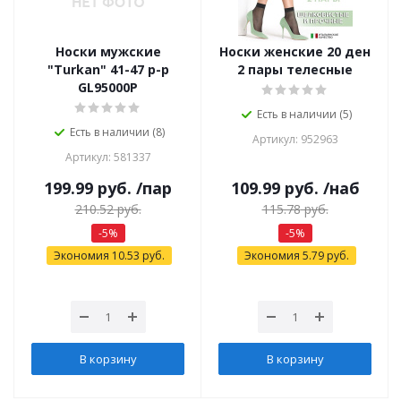
Носки мужские
Носки женские 20 ден
"Turkan" 41-47 р-р
2 пары телесные
GL95000P
Есть в наличии (5)
Есть в наличии (8)
Артикул: 952963
Артикул: 581337
199.99
руб.
/пар
109.99
руб.
/наб
210.52
руб.
115.78
руб.
-
5
%
-
5
%
Экономия
10.53
руб.
Экономия
5.79
руб.
В корзину
В корзину