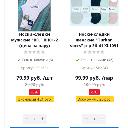
Носки-следки
Носки-следки
мужские "BFL" ВН01-2
женские "Turkan
(цена за пару)
socrs" р-р 36-41 XL1091
Есть в наличии (6)
Есть в наличии (46)
Артикул: 991821
Артикул: 582743
79.99
руб.
/шт
99.99
руб.
/пар
84.20
руб.
105.25
руб.
-
5
%
-
5
%
Экономия
4.21
руб.
Экономия
5.26
руб.