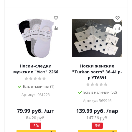
Носки-следки
Носки женские
мужские "Уют" 2266
"Turkan socrs" 36-41 р-
р YT6891
Есть в наличии (1)
Есть в наличии (52)
Артикул: 981223
Артикул: 569946
79.99
руб.
/шт
139.99
руб.
/пар
84.20
руб.
147.36
руб.
-
5
%
-
5
%