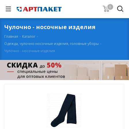
0
Чулочно - носочные изделия
Главная
-
Каталог
-
Одежда, чулочно-носочные изделия, головные уборы
-
Чулочно - носочные изделия