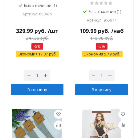
Есть в наличии (1)
Есть в наличии (1)
Артикул: 880475
Артикул: 965977
329.99
руб.
/шт
109.99
руб.
/наб
347.36
руб.
115.78
руб.
-
5
%
-
5
%
Экономия
17.37
руб.
Экономия
5.79
руб.
В корзину
В корзину