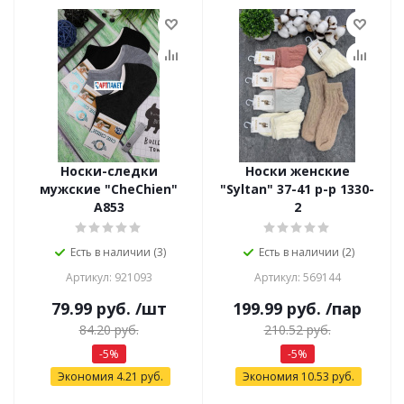
Носки-следки
Носки женские
мужские "CheChien"
"Syltan" 37-41 р-р 1330-
А853
2
Есть в наличии (3)
Есть в наличии (2)
Артикул: 921093
Артикул: 569144
79.99
руб.
/шт
199.99
руб.
/пар
84.20
руб.
210.52
руб.
-
5
%
-
5
%
Экономия
4.21
руб.
Экономия
10.53
руб.