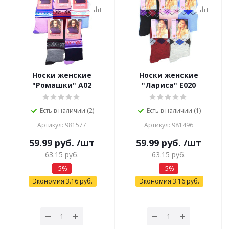
Носки женские
Носки женские
"Ромашки" А02
"Лариса" Е020
Есть в наличии (2)
Есть в наличии (1)
Артикул: 981577
Артикул: 981496
59.99
руб.
/шт
59.99
руб.
/шт
63.15
руб.
63.15
руб.
-
5
%
-
5
%
Экономия
3.16
руб.
Экономия
3.16
руб.