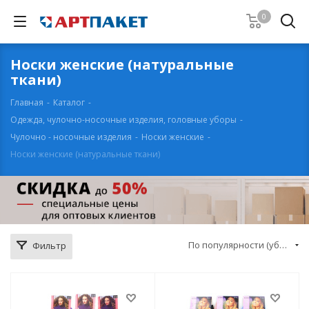
0
Носки женские (натуральные
ткани)
Главная
-
Каталог
-
Одежда, чулочно-носочные изделия, головные уборы
-
Чулочно - носочные изделия
-
Носки женские
-
Носки женские (натуральные ткани)
По популярности (убывание)
Фильтр