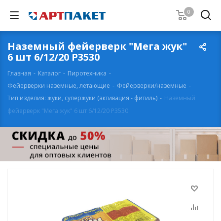
0
Наземный фейерверк "Мега жук"
6 шт 6/12/20 Р3530
Главная
-
Каталог
-
Пиротехника
-
Фейерверки наземные, летающие
-
Фейерверки/наземные
-
Тип изделия: жуки, супержуки (активация - фитиль)
-
Наземный
фейерверк "Мега жук" 6 шт 6/12/20 Р3530