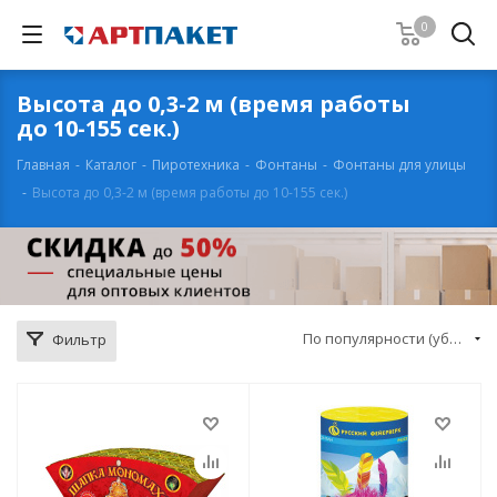
0
Высота до 0,3-2 м (время работы
до 10-155 сек.)
Главная
-
Каталог
-
Пиротехника
-
Фонтаны
-
Фонтаны для улицы
-
Высота до 0,3-2 м (время работы до 10-155 сек.)
По популярности (убывание)
Фильтр