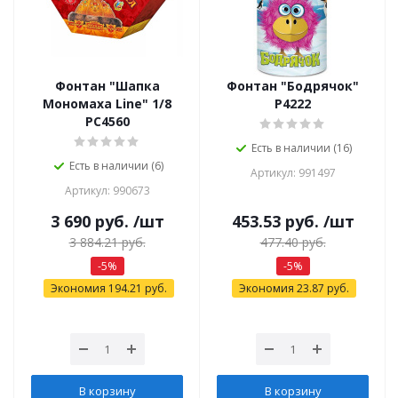
Фонтан "Шапка
Фонтан "Бодрячок"
Мономаха Line" 1/8
Р4222
РС4560
Есть в наличии (16)
Есть в наличии (6)
Артикул: 991497
Артикул: 990673
3 690
руб.
/шт
453.53
руб.
/шт
3 884.21
руб.
477.40
руб.
-
5
%
-
5
%
Экономия
194.21
руб.
Экономия
23.87
руб.
В корзину
В корзину