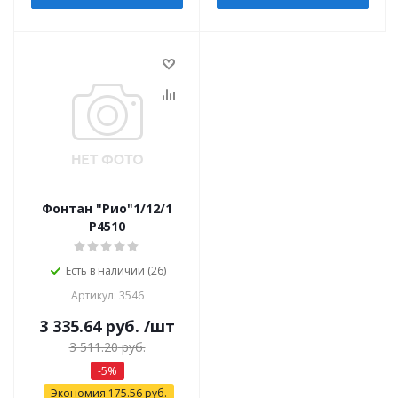
Фонтан "Рио"1/12/1
Р4510
Есть в наличии (26)
Артикул: 3546
3 335.64
руб.
/шт
3 511.20
руб.
-
5
%
Экономия
175.56
руб.