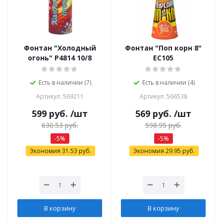
Фонтан "Холодный
Фонтан "Поп корн 8"
огонь" Р4814 10/8
ЕС105
Есть в наличии (7)
Есть в наличии (4)
Артикул: 569211
Артикул: 566538
599
руб.
/шт
569
руб.
/шт
630.53
руб.
598.95
руб.
-
5
%
-
5
%
Экономия
31.53
руб.
Экономия
29.95
руб.
В корзину
В корзину