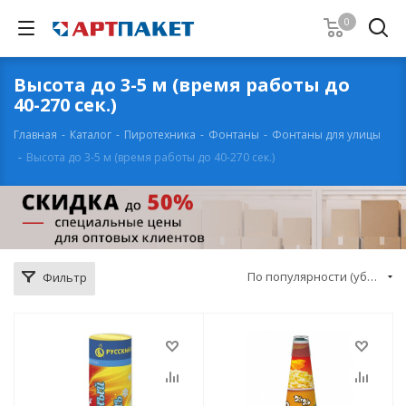
0
Высота до 3-5 м (время работы до
40-270 сек.)
Главная
-
Каталог
-
Пиротехника
-
Фонтаны
-
Фонтаны для улицы
-
Высота до 3-5 м (время работы до 40-270 сек.)
По популярности (убывание)
Фильтр