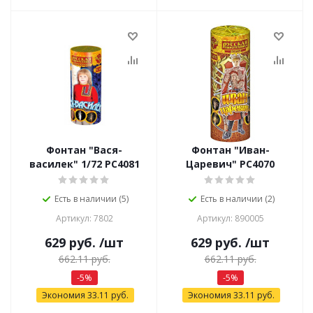
Фонтан "Вася-
Фонтан "Иван-
василек" 1/72 РС4081
Царевич" РС4070
Есть в наличии (5)
Есть в наличии (2)
Артикул: 7802
Артикул: 890005
629
руб.
/шт
629
руб.
/шт
662.11
руб.
662.11
руб.
-
5
%
-
5
%
Экономия
33.11
руб.
Экономия
33.11
руб.