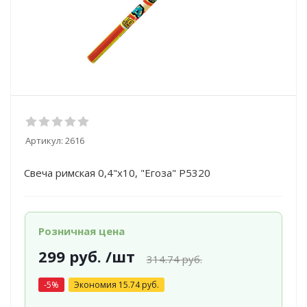
Артикул:
2616
Свеча римская 0,4"х10, "Егоза" Р5320
Розничная цена
299
руб.
/шт
314.74
руб.
-
5
%
Экономия
15.74
руб.