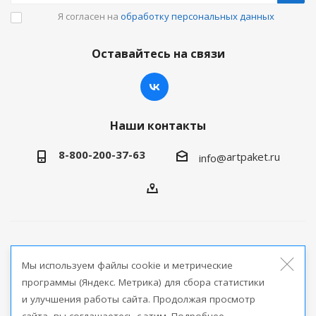
Я согласен на
обработку персональных данных
Оставайтесь на связи
Наши контакты
8-800-200-37-63
artpaket.ru
info@
2026 © Артпакет — интернет-магазин упаковочной
Мы используем файлы cookie и метрические
продукции
программы (Яндекс. Метрика) для сбора статистики
и улучшения работы сайта. Продолжая просмотр
Версия для печати