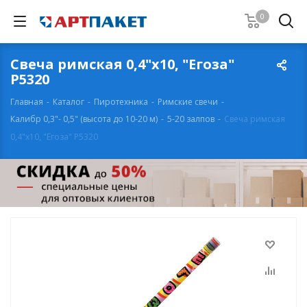
0
Свеча римская 0,4"х10, "Егоза"
Р5320
Главная
-
Каталог
-
Пиротехника
-
Римские свечи
-
Калибр 0,3"- 0,5" (высота до 10-20 м)
-
5-20 залпов
-
Свеча римская
0,4"х10, "Егоза" Р5320