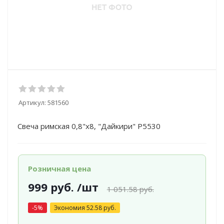
Артикул:
581560
Свеча римская 0,8"х8, "Дайкири" Р5530
Розничная цена
999
руб.
/шт
1 051.58
руб.
-
5
%
Экономия
52.58
руб.