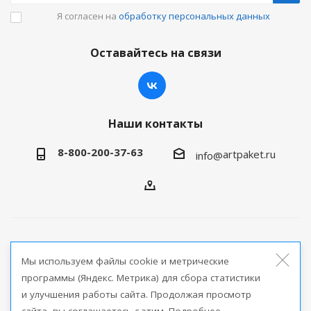
Я согласен на
обработку персональных данных
Оставайтесь на связи
Наши контакты
8-800-200-37-63
artpaket.ru
info@
2026 © Артпакет — интернет-магазин упаковочной
Мы используем файлы cookie и метрические
продукции
программы (Яндекс. Метрика) для сбора статистики
и улучшения работы сайта. Продолжая просмотр
Версия для печати