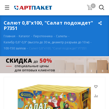
0
Салют 0,8"х100, "Салат подождет"
Р7351
Главная
-
Каталог
-
Пиротехника
-
Салюты
-
Калибр 0,6"-0,9" (высота до 30 м, диаметр разрыва до 10 м)
-
100-150 залпов
-
Салют 0,8"х100, "Салат подождет" Р7351