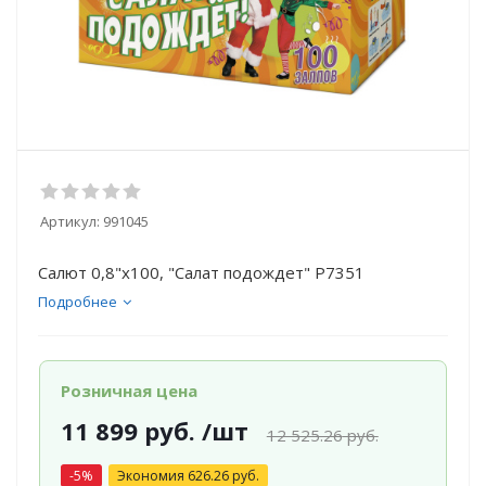
Артикул:
991045
Салют 0,8"х100, "Салат подождет" Р7351
Подробнее
Розничная цена
11 899
руб.
/шт
12 525.26
руб.
-
5
%
Экономия
626.26
руб.