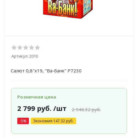
Артикул:
2010
Салют 0,8"х19, "Ва-банк" Р7230
Розничная цена
2 799
руб.
/шт
2 946.32
руб.
-
5
%
Экономия
147.32
руб.