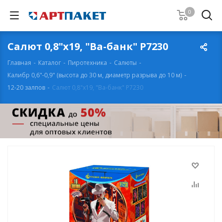
0
Салют 0,8"х19, "Ва-банк" Р7230
Главная
-
Каталог
-
Пиротехника
-
Салюты
-
Калибр 0,6"-0,9" (высота до 30 м, диаметр разрыва до 10 м)
-
12-20 залпов
-
Салют 0,8"х19, "Ва-банк" Р7230