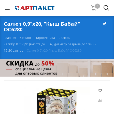
0
Салют 0,9"х20, "Кыш Бабай"
ОС6280
Главная
-
Каталог
-
Пиротехника
-
Салюты
-
Калибр 0,6"-0,9" (высота до 30 м, диаметр разрыва до 10 м)
-
12-20 залпов
-
Салют 0,9"х20, "Кыш Бабай" ОС6280