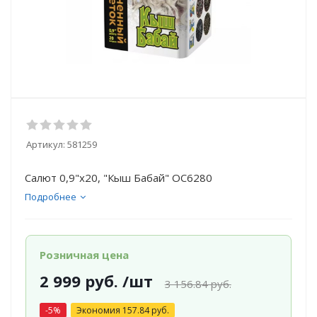
Артикул:
581259
Салют 0,9"х20, "Кыш Бабай" ОС6280
Подробнее
Розничная цена
2 999
руб.
/шт
3 156.84
руб.
-
5
%
Экономия
157.84
руб.